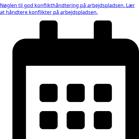
Nøglen til god konflikthåndtering på arbejdspladsen. Lær
at håndtere konflikter på arbejdspladsen.