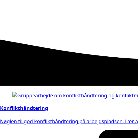
Konflikthåndtering
Nøglen til god konflikthåndtering på arbejdspladsen. Lær a