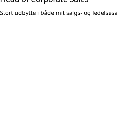
Stort udbytte i både mit salgs- og ledelses
– Jeg har fået MEGET ud af mine kompetencer. Jeg har nu nog
væsentligt styrket, når jeg ansætter medarbejdere, og min
– Desuden er jeg blevet mere afklaret og afbalanceret på e
fattet tilgang til de situationer, hvor bølgerne ellers kunne 